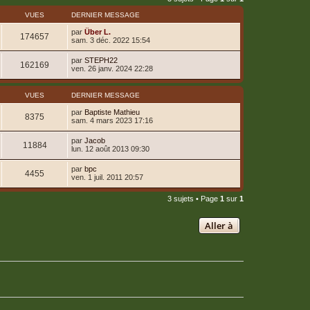
VUES
DERNIER MESSAGE
par
Über L.
174657
sam. 3 déc. 2022 15:54
par
STEPH22
162169
ven. 26 janv. 2024 22:28
VUES
DERNIER MESSAGE
par
Baptiste Mathieu
8375
sam. 4 mars 2023 17:16
par
Jacob
11884
lun. 12 août 2013 09:30
par
bpc
4455
ven. 1 juil. 2011 20:57
3 sujets • Page
1
sur
1
Aller à