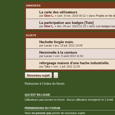
ANNONCES
La carte des utilisateurs
par
Über L.
»
sam. 9 nov. 2019 00:11
» dans
Projets et Vie 
La participation aux badges [Tuto]
par
Über L.
»
dim. 28 avr. 2019 01:16
» dans
Les badges bu
SUJETS
Hachette forgée main.
par
Lucas
»
jeu. 19 juil. 2012 14:09
Herminette à la ceinture
par
Lucas
»
ven. 9 août 2013 11:54
reforgeage maison d'une hache industrielle.
par
Taky
»
ven. 1 juil. 2011 11:20
Nouveau sujet
Retourner à l’index du forum
QUI EST EN LIGNE
Utilisateurs parcourant ce forum : Aucun utilisateur enregistré et 1 invité
PERMISSIONS DU FORUM
Vous
ne pouvez pas
poster de nouveaux sujets