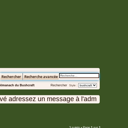
Rechercher
Recherche avancée
Almanach du Bushcraft
Rechercher
Style :
 adressez un message à l'administration en 
3 sujets • Page
1
sur
1