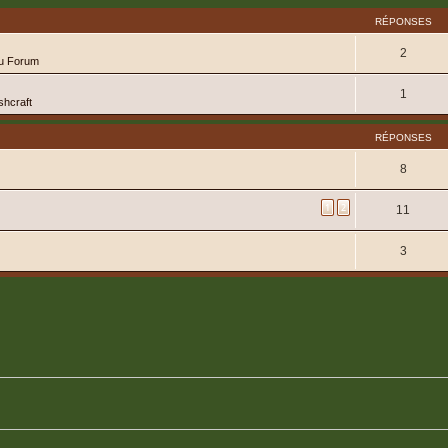
RÉPONSES
2
du Forum
1
shcraft
RÉPONSES
8
1
2
11
3