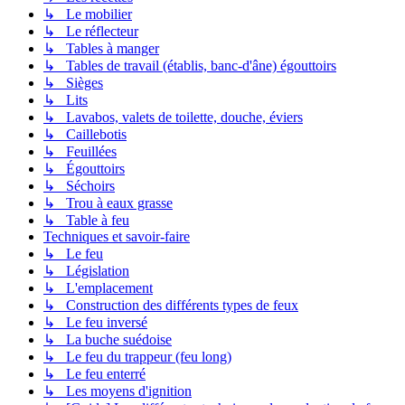
↳ Le mobilier
↳ Le réflecteur
↳ Tables à manger
↳ Tables de travail (établis, banc-d'âne) égouttoirs
↳ Sièges
↳ Lits
↳ Lavabos, valets de toilette, douche, éviers
↳ Caillebotis
↳ Feuillées
↳ Égouttoirs
↳ Séchoirs
↳ Trou à eaux grasse
↳ Table à feu
Techniques et savoir-faire
↳ Le feu
↳ Législation
↳ L'emplacement
↳ Construction des différents types de feux
↳ Le feu inversé
↳ La buche suédoise
↳ Le feu du trappeur (feu long)
↳ Le feu enterré
↳ Les moyens d'ignition