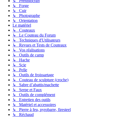
↳ Préhistocraft
↳ Forge
↳ Cuir
↳ Photographe
↳ Orientation
Le matériel
↳ Couteaux
↳ Le Couteau du Forum
↳ Techniques d'Utilisateurs
↳ Revues et Tests de Couteaux
↳ Vos réalisations
↳ Outils de camp
↳ Hache
↳ Scie
↳ Pelle
↳ Outils de froissartage
↳ Couteau de sculpture (croche)
↳ Sabre d’abattis/machette
↳ Serpe et Faux
↳ Outils de complément
↳ Entretien des outils
↳ Matériel et accessoires
↳ Pierre à feu, pyrobarre, firesteel
↳ Réchaud