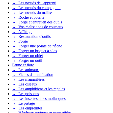
↳ Les nœuds de l'apprenti
↳ Les nœuds du compagnon
↳ Les nœuds du maître
↳ Roche et poterie
↳ Forge et entretien des outils
↳ Vos réalisations de couteaux
↳ Affûtage
↳ Restauration d'outils
↳ Forge
↳ Forger une pointe de flèche
↳ Forger un briquet à silex
↳ Forger un objet
↳ Forger un outil
Faune et flore
↳ Les animaux
↳ Fiches d'identification
↳ Les mammifères
↳ Les oiseaux
↳ Les amphibiens et les reptiles
↳ Les poissons
↳ Les insectes et les mollusques
↳ Le pistage
↳ Les empreintes
↳ Végétaux toxiques et comestibles