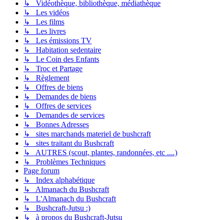
↳ Vidéothèque, bibliothèque, médiathèque
↳ Les vidéos
↳ Les films
↳ Les livres
↳ Les émissions TV
↳ Habitation sedentaire
↳ Le Coin des Enfants
↳ Troc et Partage
↳ Règlement
↳ Offres de biens
↳ Demandes de biens
↳ Offres de services
↳ Demandes de services
↳ Bonnes Adresses
↳ sites marchands materiel de bushcraft
↳ sites traitant du Bushcraft
↳ AUTRES (scout, plantes, randonnées, etc ....)
↳ Problèmes Techniques
Page forum
↳ Index alphabétique
↳ Almanach du Bushcraft
↳ L'Almanach du Bushcraft
↳ Bushcraft-Jutsu :)
↳ à propos du Bushcraft-Jutsu