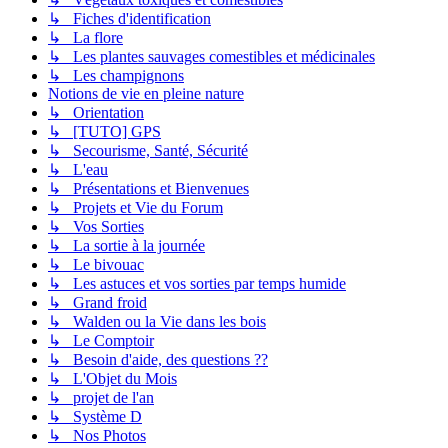
↳ Fiches d'identification
↳ La flore
↳ Les plantes sauvages comestibles et médicinales
↳ Les champignons
Notions de vie en pleine nature
↳ Orientation
↳ [TUTO] GPS
↳ Secourisme, Santé, Sécurité
↳ L'eau
↳ Présentations et Bienvenues
↳ Projets et Vie du Forum
↳ Vos Sorties
↳ La sortie à la journée
↳ Le bivouac
↳ Les astuces et vos sorties par temps humide
↳ Grand froid
↳ Walden ou la Vie dans les bois
↳ Le Comptoir
↳ Besoin d'aide, des questions ??
↳ L'Objet du Mois
↳ projet de l'an
↳ Système D
↳ Nos Photos