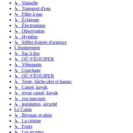
↳ Vaisselle
↳ Transport d'eau
↳ Filtre à eau
↳ Éclairage
↳ Électronique
↳ Observation
↳ Hygiène
↳ Sifflet d'alerte d'urgence
L'équipement
↳ Sac à dos
↳ OÙ S'ÉQUIPER
↳ Vêtements
↳ Couchage
↳ OÙ S'ÉQUIPER
↳ Tente, bâche-abri et hamac
↳ Canoë, kayak
↳ revue canoë, kayak
↳ vos parcours
↳ legislation, sécurité
Le Camp
↳ Bivouac et abris
↳ La cuisine
↳ Fours
↳ Les recettes