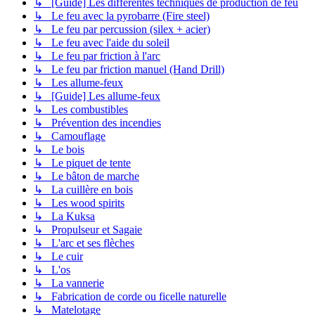
↳ [Guide] Les différentes techniques de production de feu
↳ Le feu avec la pyrobarre (Fire steel)
↳ Le feu par percussion (silex + acier)
↳ Le feu avec l'aide du soleil
↳ Le feu par friction à l'arc
↳ Le feu par friction manuel (Hand Drill)
↳ Les allume-feux
↳ [Guide] Les allume-feux
↳ Les combustibles
↳ Prévention des incendies
↳ Camouflage
↳ Le bois
↳ Le piquet de tente
↳ Le bâton de marche
↳ La cuillère en bois
↳ Les wood spirits
↳ La Kuksa
↳ Propulseur et Sagaie
↳ L'arc et ses flèches
↳ Le cuir
↳ L'os
↳ La vannerie
↳ Fabrication de corde ou ficelle naturelle
↳ Matelotage