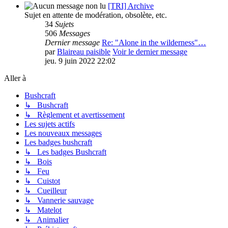
[TRI] Archive
Sujet en attente de modération, obsolète, etc.
34
Sujets
506
Messages
Dernier message
Re: "Alone in the wilderness"…
par
Blaireau paisible
Voir le dernier message
jeu. 9 juin 2022 22:02
Aller à
Bushcraft
↳ Bushcraft
↳ Règlement et avertissement
Les sujets actifs
Les nouveaux messages
Les badges bushcraft
↳ Les badges Bushcraft
↳ Bois
↳ Feu
↳ Cuistot
↳ Cueilleur
↳ Vannerie sauvage
↳ Matelot
↳ Animalier