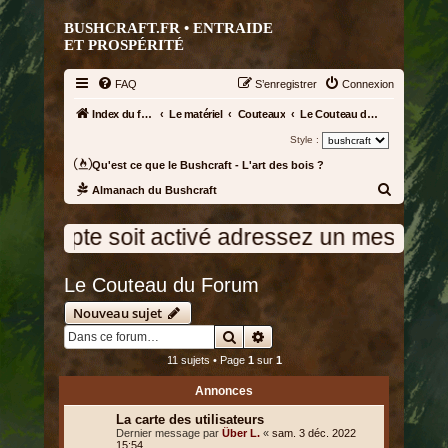
BUSHCRAFT.FR • ENTRAIDE
ET PROSPÉRITÉ
FAQ
S’enregistrer
Connexion
Index du forum
Le matériel
Couteaux
Le Couteau du Forum
Style :
Qu'est ce que le Bushcraft - L'art des bois ?
R
Almanach du Bushcraft
e
compte soit activé adressez un message à l'
c
h
Le Couteau du Forum
e
r
Nouveau sujet
Rechercher
Recherche avancée
c
h
11 sujets • Page
1
sur
1
e
Annonces
r
La carte des utilisateurs
Dernier message par
Über L.
«
sam. 3 déc. 2022
15:54