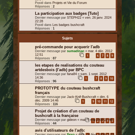
Posté dans
Projets et Vie du Forum
Réponses :
2
La participation aux badges [Tuto]
Dernier message par
STEPH22
«
ven. 26 janv. 2024
22:28
Posté dans
Les badges bushcraft
Réponses :
1
Sujets
pré-commande pour acquerir l'adb
Dernier message par
sumadinac
«
mar. 4 déc. 2012
12:51
1
6
7
8
9
…
Réponses :
87
les etapes de realisations du couteau
artdesbois (l'adb) par BPC
Dernier message par
fana84
«
sam. 1 sept. 2012
14:36
1
7
8
9
10
…
Réponses :
96
PROTOTYPE du couteau bushcraft
français
Dernier message par
Jack-Knif-Bushcraft
«
dim. 6
déc. 2009 14:46
1
9
10
11
12
…
Réponses :
116
Projet de création d'un couteau de
bushcraft à la française
Dernier message par
gideon
«
mar. 5 mai 2009 21:46
1
2
3
4
5
Réponses :
44
avis d'utilisateurs de l'adb:
Dernier message par
flexo
«
sam. 10 févr. 2024 11:50