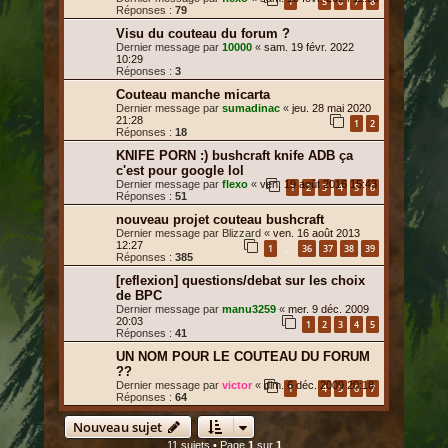
1
5
6
7
8
…
Réponses :
79
Visu du couteau du forum ?
Dernier message par
10000
«
sam. 19 févr. 2022
10:29
Réponses :
3
Couteau manche micarta
Dernier message par
sumadinac
«
jeu. 28 mai 2020
21:28
1
2
Réponses :
18
KNIFE PORN :) bushcraft knife ADB ça
c'est pour google lol
Dernier message par
flexo
«
ven. 19 août 2016 15:43
1
2
3
4
5
6
Réponses :
51
nouveau projet couteau bushcraft
Dernier message par
Blizzard
«
ven. 16 août 2013
12:27
1
36
37
38
39
…
Réponses :
385
[reflexion] questions/debat sur les choix
de BPC
Dernier message par
manu3259
«
mer. 9 déc. 2009
20:03
1
2
3
4
5
Réponses :
41
UN NOM POUR LE COUTEAU DU FORUM
??
Dernier message par
victor
«
dim. 6 déc. 2009 20:18
1
4
5
6
7
…
Réponses :
64
Nouveau sujet
11 sujets • Page
1
sur
1