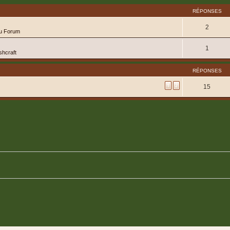
RÉPONSES
2
du Forum
1
shcraft
RÉPONSES
1
2
15