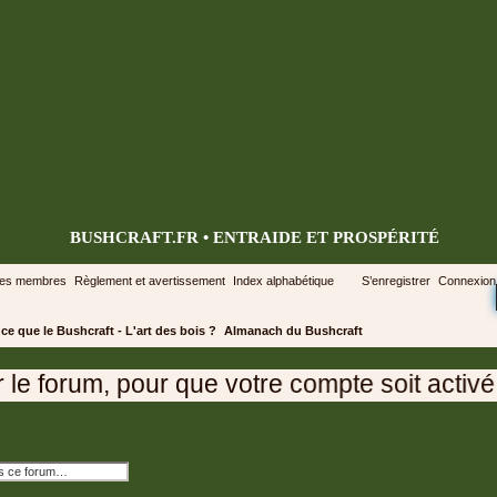
BUSHCRAFT.FR • ENTRAIDE ET PROSPÉRITÉ
des membres
Règlement et avertissement
Index alphabétique
S’enregistrer
Connexion
ce que le Bushcraft - L'art des bois ?
Almanach du Bushcraft
 forum, pour que votre compte soit activé a