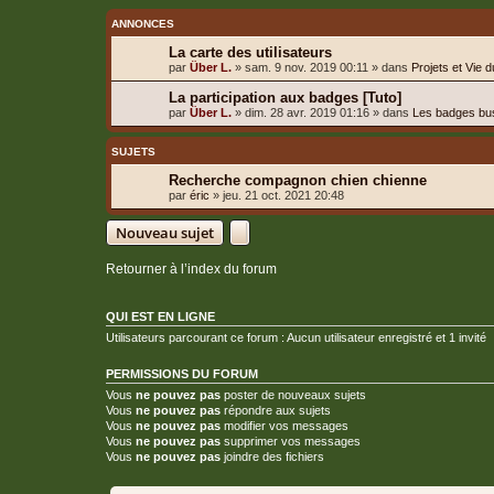
ANNONCES
La carte des utilisateurs
par
Über L.
»
sam. 9 nov. 2019 00:11
» dans
Projets et Vie 
La participation aux badges [Tuto]
par
Über L.
»
dim. 28 avr. 2019 01:16
» dans
Les badges bu
SUJETS
Recherche compagnon chien chienne
par
éric
»
jeu. 21 oct. 2021 20:48
Nouveau sujet
Retourner à l’index du forum
QUI EST EN LIGNE
Utilisateurs parcourant ce forum : Aucun utilisateur enregistré et 1 invité
PERMISSIONS DU FORUM
Vous
ne pouvez pas
poster de nouveaux sujets
Vous
ne pouvez pas
répondre aux sujets
Vous
ne pouvez pas
modifier vos messages
Vous
ne pouvez pas
supprimer vos messages
Vous
ne pouvez pas
joindre des fichiers