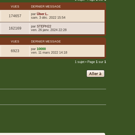
VUES
DERNIER MESSAGE
par
Über L.
174657
sam. 3 déc. 2022 15:54
par
STEPH22
162169
ven. 26 janv. 2024 22:28
VUES
DERNIER MESSAGE
par
10000
6923
ven. 11 mars 2022 14:18
1 sujet • Page
1
sur
1
Aller à