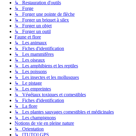
↳ Restauration d'outils
↳ Forge
↳ Forger une pointe de flèche
↳ Forger un briquet à silex
↳ Forger un objet
↳ Forger un outil
Faune et flore
↳ Les animaux
↳ Fiches d'identification
↳ Les mammifères
↳ Les oiseaux
↳ Les amphibiens et les reptiles
↳ Les poissons
↳ Les insectes et les mollusques
↳ Le pistage
↳ Les empreintes
↳ Végétaux toxiques et comestibles
↳ Fiches d'identification
↳ La flore
↳ Les plantes sauvages comestibles et médicinales
↳ Les champignons
Notions de vie en pleine nature
↳ Orientation
↳ [TUTO] GPS