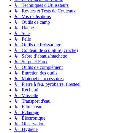
↳ Techniques d'Utilisateurs
↳ Revues et Tests de Couteaux
↳ Vos réalisations
↳ Outils de camp
↳ Hache
↳ Scie
↳ Pelle
↳ Outils de froissartage
↳ Couteau de sculpture (croche)
↳ Sabre d’abattis/machette
↳ Serpe et Faux
↳ Outils de complément
↳ Entretien des outils
↳ Matériel et accessoires
↳ Pierre à feu, pyrobarre, firesteel
↳ Réchaud
↳ Vaisselle
↳ Transport d'eau
↳ Filtre à eau
↳ Éclairage
↳ Électronique
↳ Observation
↳ Hygiène