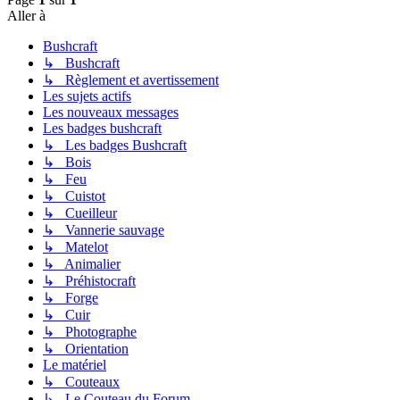
Aller à
Bushcraft
↳ Bushcraft
↳ Règlement et avertissement
Les sujets actifs
Les nouveaux messages
Les badges bushcraft
↳ Les badges Bushcraft
↳ Bois
↳ Feu
↳ Cuistot
↳ Cueilleur
↳ Vannerie sauvage
↳ Matelot
↳ Animalier
↳ Préhistocraft
↳ Forge
↳ Cuir
↳ Photographe
↳ Orientation
Le matériel
↳ Couteaux
↳ Le Couteau du Forum