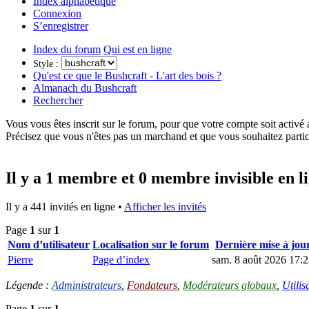
Index alphabétique
Connexion
S’enregistrer
Index du forum
Qui est en ligne
Style :
Qu'est ce que le Bushcraft - L'art des bois ?
Almanach du Bushcraft
Rechercher
Vous vous êtes inscrit sur le forum, pour que votre compte soit activé
Précisez que vous n'êtes pas un marchand et que vous souhaitez partic
Il y a 1 membre et 0 membre invisible en l
Il y a 441 invités en ligne •
Afficher les invités
Page
1
sur
1
Nom d’utilisateur
Localisation sur le forum
Dernière mise à jou
Pierre
Page d’index
sam. 8 août 2026 17:
Légende :
Administrateurs
,
Fondateurs
,
Modérateurs globaux
,
Utilis
Page
1
sur
1