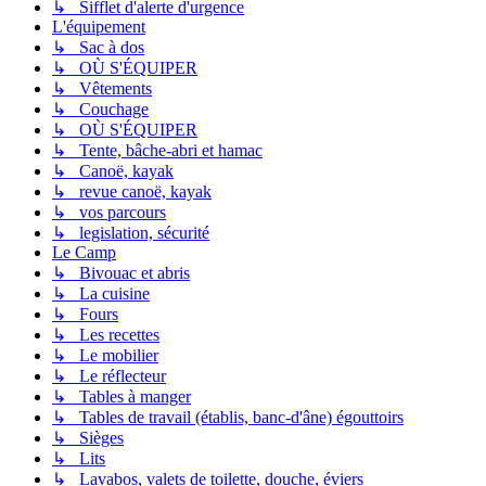
↳ Sifflet d'alerte d'urgence
L'équipement
↳ Sac à dos
↳ OÙ S'ÉQUIPER
↳ Vêtements
↳ Couchage
↳ OÙ S'ÉQUIPER
↳ Tente, bâche-abri et hamac
↳ Canoë, kayak
↳ revue canoë, kayak
↳ vos parcours
↳ legislation, sécurité
Le Camp
↳ Bivouac et abris
↳ La cuisine
↳ Fours
↳ Les recettes
↳ Le mobilier
↳ Le réflecteur
↳ Tables à manger
↳ Tables de travail (établis, banc-d'âne) égouttoirs
↳ Sièges
↳ Lits
↳ Lavabos, valets de toilette, douche, éviers