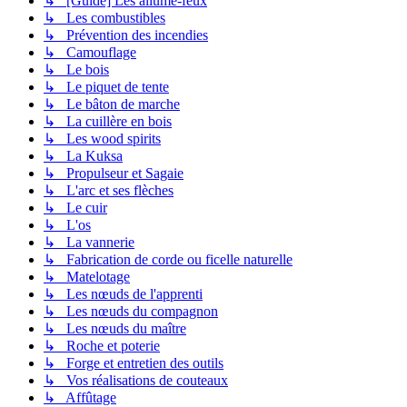
↳ [Guide] Les allume-feux
↳ Les combustibles
↳ Prévention des incendies
↳ Camouflage
↳ Le bois
↳ Le piquet de tente
↳ Le bâton de marche
↳ La cuillère en bois
↳ Les wood spirits
↳ La Kuksa
↳ Propulseur et Sagaie
↳ L'arc et ses flèches
↳ Le cuir
↳ L'os
↳ La vannerie
↳ Fabrication de corde ou ficelle naturelle
↳ Matelotage
↳ Les nœuds de l'apprenti
↳ Les nœuds du compagnon
↳ Les nœuds du maître
↳ Roche et poterie
↳ Forge et entretien des outils
↳ Vos réalisations de couteaux
↳ Affûtage