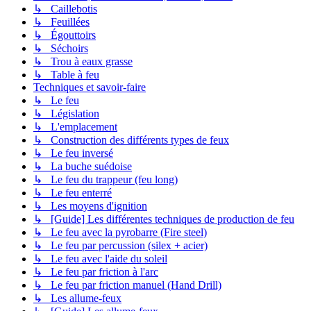
↳ Caillebotis
↳ Feuillées
↳ Égouttoirs
↳ Séchoirs
↳ Trou à eaux grasse
↳ Table à feu
Techniques et savoir-faire
↳ Le feu
↳ Législation
↳ L'emplacement
↳ Construction des différents types de feux
↳ Le feu inversé
↳ La buche suédoise
↳ Le feu du trappeur (feu long)
↳ Le feu enterré
↳ Les moyens d'ignition
↳ [Guide] Les différentes techniques de production de feu
↳ Le feu avec la pyrobarre (Fire steel)
↳ Le feu par percussion (silex + acier)
↳ Le feu avec l'aide du soleil
↳ Le feu par friction à l'arc
↳ Le feu par friction manuel (Hand Drill)
↳ Les allume-feux