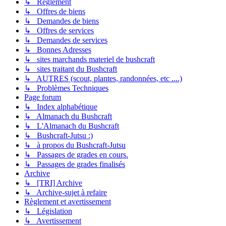
↳ Règlement
↳ Offres de biens
↳ Demandes de biens
↳ Offres de services
↳ Demandes de services
↳ Bonnes Adresses
↳ sites marchands materiel de bushcraft
↳ sites traitant du Bushcraft
↳ AUTRES (scout, plantes, randonnées, etc ....)
↳ Problèmes Techniques
Page forum
↳ Index alphabétique
↳ Almanach du Bushcraft
↳ L'Almanach du Bushcraft
↳ Bushcraft-Jutsu :)
↳ à propos du Bushcraft-Jutsu
↳ Passages de grades en cours.
↳ Passages de grades finalisés
Archive
↳ [TRI] Archive
↳ Archive-sujet à refaire
Règlement et avertissement
↳ Législation
↳ Avertissement