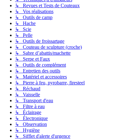
↳ Revues et Tests de Couteaux
↳ Vos réalisations
↳ Outils de camp
↳ Hache
↳ Scie
↳ Pelle
↳ Outils de froissartage
↳ Couteau de sculpture (croche)
↳ Sabre d’abattis/machette
↳ Serpe et Faux
↳ Outils de complément
↳ Entretien des outils
↳ Matériel et accessoires
↳ Pierre à feu, pyrobarre, firesteel
↳ Réchaud
↳ Vaisselle
↳ Transport d'eau
↳ Filtre à eau
↳ Éclairage
↳ Électronique
↳ Observation
↳ Hygiène
↳ Sifflet d'alerte d'urgence