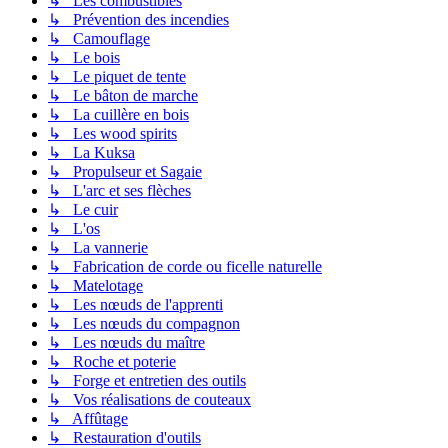
↳ Les combustibles
↳ Prévention des incendies
↳ Camouflage
↳ Le bois
↳ Le piquet de tente
↳ Le bâton de marche
↳ La cuillère en bois
↳ Les wood spirits
↳ La Kuksa
↳ Propulseur et Sagaie
↳ L'arc et ses flèches
↳ Le cuir
↳ L'os
↳ La vannerie
↳ Fabrication de corde ou ficelle naturelle
↳ Matelotage
↳ Les nœuds de l'apprenti
↳ Les nœuds du compagnon
↳ Les nœuds du maître
↳ Roche et poterie
↳ Forge et entretien des outils
↳ Vos réalisations de couteaux
↳ Affûtage
↳ Restauration d'outils