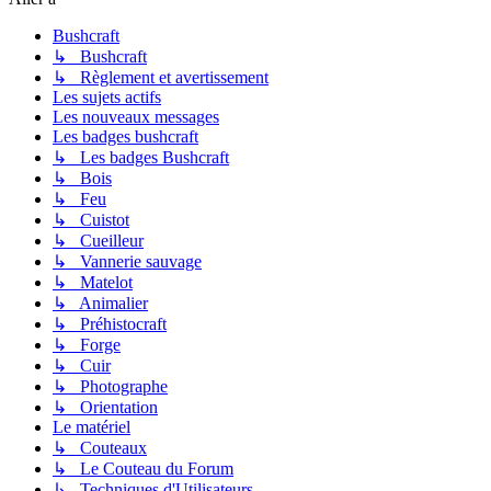
Bushcraft
↳ Bushcraft
↳ Règlement et avertissement
Les sujets actifs
Les nouveaux messages
Les badges bushcraft
↳ Les badges Bushcraft
↳ Bois
↳ Feu
↳ Cuistot
↳ Cueilleur
↳ Vannerie sauvage
↳ Matelot
↳ Animalier
↳ Préhistocraft
↳ Forge
↳ Cuir
↳ Photographe
↳ Orientation
Le matériel
↳ Couteaux
↳ Le Couteau du Forum
↳ Techniques d'Utilisateurs