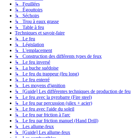
↳ Feuillées
↳ Égouttoirs
↳ Séchoirs
↳ Trou à eaux grasse
↳ Table à feu
Techniques et savoir-faire
↳ Le feu
↳ Législation
↳ L'emplacement
↳ Construction des différents types de feux
↳ Le feu inversé
↳ La buche suédoise
↳ Le feu du trappeur (feu long)
↳ Le feu enterré
↳ Les moyens d'ignition
↳ [Guide] Les différentes techniques de production de feu
↳ Le feu avec la pyrobarre (Fire steel)
↳ Le feu par percussion (silex + acier)
↳ Le feu avec l'aide du soleil
↳ Le feu par friction à l'arc
↳ Le feu par friction manuel (Hand Drill)
↳ Les allume-feux
↳ [Guide] Les allume-feux