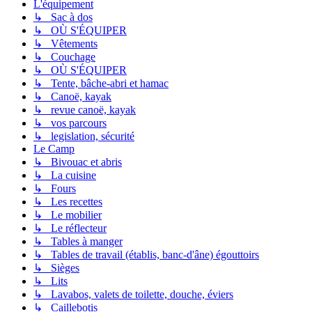
L'équipement
↳ Sac à dos
↳ OÙ S'ÉQUIPER
↳ Vêtements
↳ Couchage
↳ OÙ S'ÉQUIPER
↳ Tente, bâche-abri et hamac
↳ Canoë, kayak
↳ revue canoë, kayak
↳ vos parcours
↳ legislation, sécurité
Le Camp
↳ Bivouac et abris
↳ La cuisine
↳ Fours
↳ Les recettes
↳ Le mobilier
↳ Le réflecteur
↳ Tables à manger
↳ Tables de travail (établis, banc-d'âne) égouttoirs
↳ Sièges
↳ Lits
↳ Lavabos, valets de toilette, douche, éviers
↳ Caillebotis