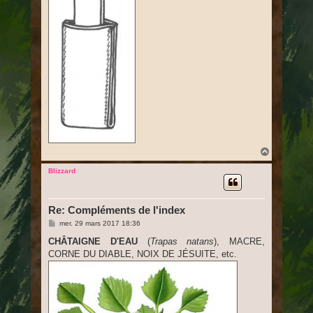
H
a
u
Blizzard
t
Re: Compléments de l'index
M
mer. 29 mars 2017 18:36
e
s
CHÂTAIGNE D'EAU
(
Trapas natans
), MACRE,
s
CORNE DU DIABLE, NOIX DE JÉSUITE, etc.
a
g
e