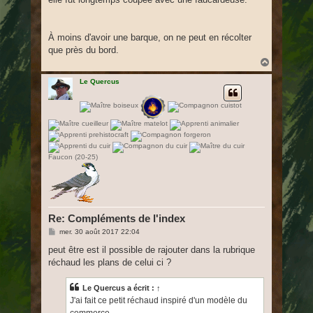
À moins d'avoir une barque, on ne peut en récolter
que près du bord.
H
a
u
Le Quercus
t
Faucon (20-25)
Re: Compléments de l'index
M
mer. 30 août 2017 22:04
e
s
peut être est il possible de rajouter dans la rubrique
s
réchaud les plans de celui ci ?
a
g
e
Le Quercus
a écrit :
↑
J'ai fait ce petit réchaud inspiré d'un modèle du