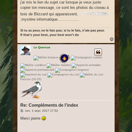
j'ai mis le lien du sujet car lorsque je veux juste
a
g
copier ton message, ce sont les photos du ciseau à
e
bois de Blizzard qui apparaissent,
;mystère informatique..................
Si tu as peur, ne le fais pas; si tu le fais, n'aie pas peur.
If that's your best, your best won't do
H
a
u
Le Quercus
t
Faucon (20-25)
Re: Compléments de l'index
M
ven. 1 sept. 2017 17:52
e
s
Merci pierre
s
a
g
e