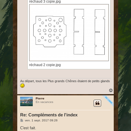
réchaud 3 copie.jpg
réchaud 2 copie.jpg
Au départ, tous les Plus grands Chênes étaient de petits glands
H
a
u
Pierre
En vacances
t
Re: Compléments de l'index
M
ven. 1 sept. 2017 09:26
e
s
C'est fait.
s