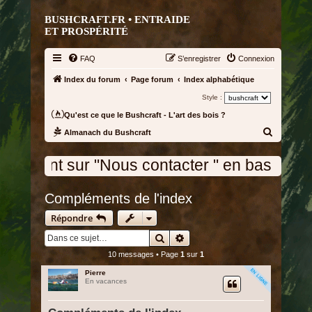
BUSHCRAFT.FR • ENTRAIDE
ET PROSPÉRITÉ
FAQ
S’enregistrer
Connexion
Index du forum
Page forum
Index alphabétique
Style :
Qu'est ce que le Bushcraft - L'art des bois ?
R
Almanach du Bushcraft
e
ontacter " en bas de la page d'accueil ou b
c
h
Compléments de l'index
e
r
Répondre
c
Rechercher
Recherche avancée
h
10 messages • Page
1
sur
1
e
Pierre
En vacances
r