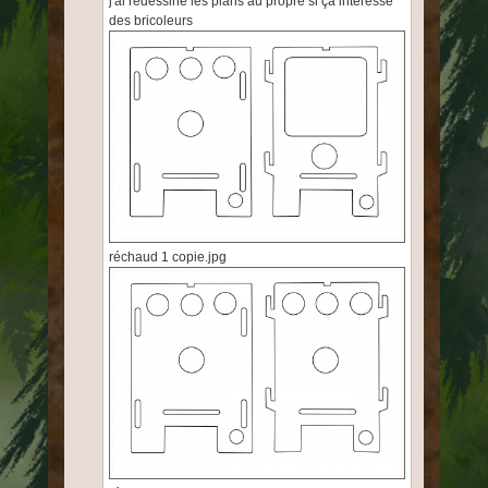
j'ai redessiné les plans au propre si ça intéresse
des bricoleurs
réchaud 1 copie.jpg