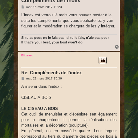
Compléments de l'index
M
mer. 15 mars 2017 12:23
e
s
L'index est verrouillé mais vous pouvez poster à la
s
suite les compléments que vous souhaiteriez y voir
a
g
figurer et la modération se chargera de les y intégrer.
e
Si tu as peur, ne le fais pas; si tu le fais, n'aie pas peur.
If that's your best, your best won't do
H
a
u
Blizzard
t
Re: Compléments de l'index
M
mar. 21 mars 2017 15:36
e
s
À insérer dans l'index :
s
a
g
CISEAU À BOIS.
e
LE CISEAU A BOIS
Cet outil de menuisier et d’ébéniste sert également
pour la charpenterie. Il permet la réalisation des
mortaises et la décoration (sculpture).
En général, on en possède quatre. Leur largeur
correspond au tiers du diamètre des pièces de bois à