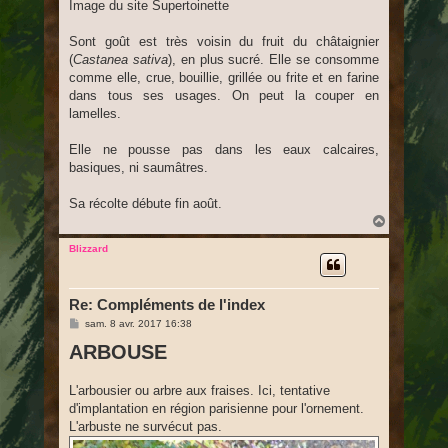
Image du site Supertoinette
Sont goût est très voisin du fruit du châtaignier
(
Castanea sativa
), en plus sucré. Elle se consomme
comme elle, crue, bouillie, grillée ou frite et en farine
dans tous ses usages. On peut la couper en
lamelles.
Elle ne pousse pas dans les eaux calcaires,
basiques, ni saumâtres.
Sa récolte débute fin août.
H
a
u
Blizzard
t
Re: Compléments de l'index
M
sam. 8 avr. 2017 16:38
e
ARBOUSE
s
s
a
g
L'arbousier ou arbre aux fraises. Ici, tentative
e
d'implantation en région parisienne pour l'ornement.
L'arbuste ne survécut pas.