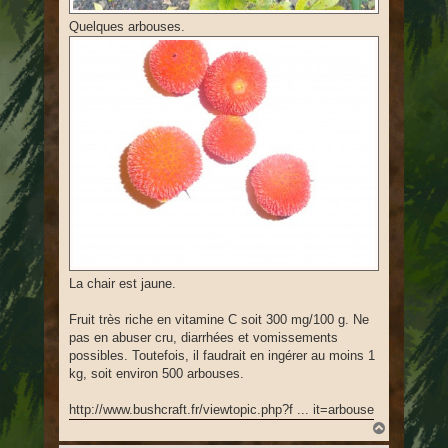
Quelques arbouses.
La chair est jaune.
Fruit très riche en vitamine C soit 300 mg/100 g. Ne
pas en abuser cru, diarrhées et vomissements
possibles. Toutefois, il faudrait en ingérer au moins 1
kg, soit environ 500 arbouses.
http://www.bushcraft.fr/viewtopic.php?f ... it=arbouse
H
a