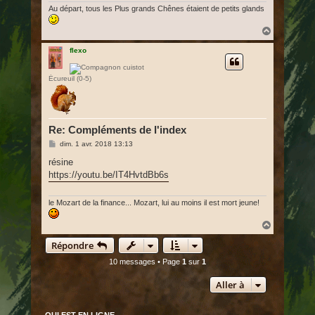
Au départ, tous les Plus grands Chênes étaient de petits glands
H
a
u
flexo
t
Écureuil (0-5)
Re: Compléments de l'index
M
dim. 1 avr. 2018 13:13
e
s
résine
s
https://youtu.be/IT4HvtdBb6s
a
g
e
le Mozart de la finance... Mozart, lui au moins il est mort jeune!
H
a
Répondre
u
t
10 messages • Page
1
sur
1
Aller à