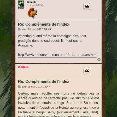
u
Camille
Écureuil (0-5)
t
Re: Compléments de l'index
M
mer. 10 mai 2017 18:29
e
s
Attention quand même la chataigne d'eau est
s
protégée dans le sud ouest. En tout cas en
a
g
Aquitaine.
e
http://www.conservation-nature.fr/statu ... atans.html
H
a
u
Blizzard
t
Re: Compléments de l'index
M
jeu. 11 mai 2017 13:47
e
s
Certes, mais récolter ses fruits ne détruit pas la
s
plante quand on ne l'arrache pas. De surcroît elle est
a
g
invasive dans certains étangs. Sur lac de Soustons,
e
notamment à l'ouest de la Pointe au vergnes, face à
l'actuelle auberge Batby (anciennement Cazaurand),
elle fut longtemps coupée avec une faucardeuse.