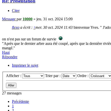
Re: Présentation
Citer
Message
par
10000
»
jeu. 31 oct. 2024 15:09
flexo
a écrit :
↑
mer. 30 oct. 2024 11:43
bienvenue Yves. " J'ador
on n'est pas sur un forum de survie
"Après que le dernier arbre aura été coupé, après que la dernière rivi
mangé."
Haut
Répondre
Imprimer le sujet
Afficher :
Trier par :
Ordre :
27 messages
Précédente
1
2