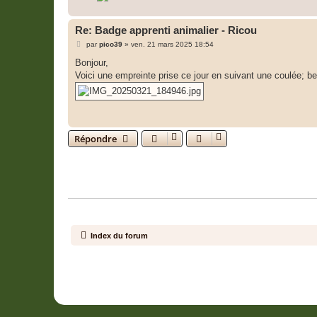
Re: Badge apprenti animalier - Ricou
M
par
pico39
»
ven. 21 mars 2025 18:54
e
s
Bonjour,
s
Voici une empreinte prise ce jour en suivant une coulée; b
a
g
e
Répondre
Retourner vers « Animalier »
QUI EST EN LIGNE
Utilisateurs parcourant ce forum : Aucun utilisateur enregistré et 1 invité
Index du forum