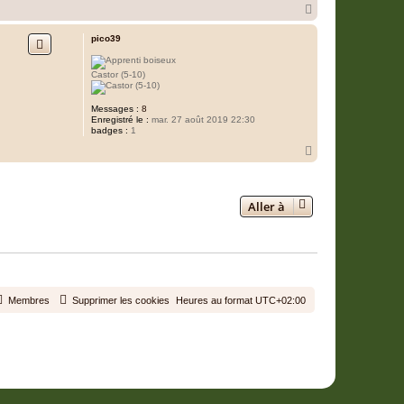
H
a
u
pico39
t
Castor (5-10)
Messages :
8
Enregistré le :
mar. 27 août 2019 22:30
badges :
1
H
a
2 messages • Page
1
sur
1
u
t
Aller à
Membres
Supprimer les cookies
Heures au format
UTC+02:00