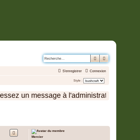
Rechercher
Recherche avanc
S’enregistrer
Connexion
Style :
ez un message à l'administration en cliquant
2 messages • Page
1
sur
1
Mercier