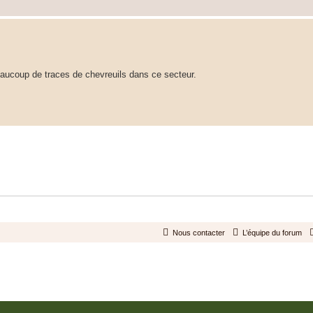
eaucoup de traces de chevreuils dans ce secteur.
Nous contacter
L’équipe du forum
Développé par
phpBB
® Forum Software © phpBB Limited
Traduit par
phpBB-fr.com
Confidentialité
|
Conditions