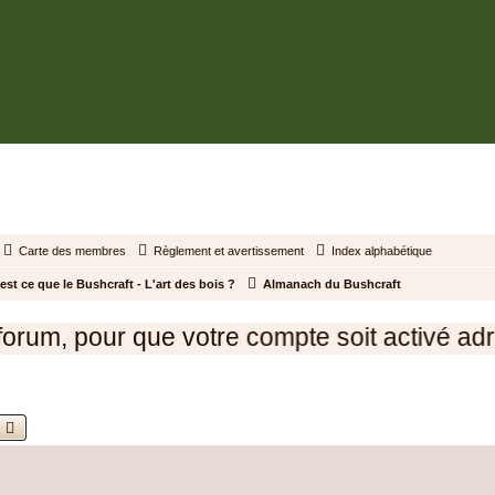
BUSHCRAFT.FR • ENTRAIDE ET PROSPÉRITÉ
Carte des membres
Règlement et avertissement
Index alphabétique
est ce que le Bushcraft - L'art des bois ?
Almanach du Bushcraft
m, pour que votre compte soit activé adress
echercher
Recherche avancée