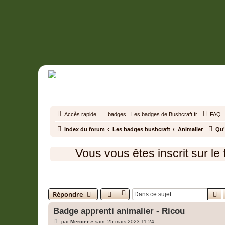
Accès rapide
badges
Les badges de Bushcraft.fr
FAQ
Index du forum
Les badges bushcraft
Animalier
Qu'
Vous vous êtes inscrit sur le foru
Badge apprenti animalier - Ricou
R
Répondre
Badge apprenti animalier - Ricou
M
par
Mercier
»
sam. 25 mars 2023 11:24