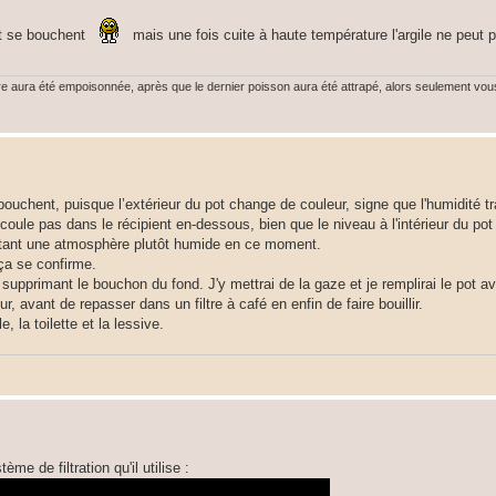
ot se bouchent
mais une fois cuite à haute température l'argile ne peut p
ière aura été empoisonnée, après que le dernier poisson aura été attrapé, alors seulement v
bouchent, puisque l’extérieur du pot change de couleur, signe que l'humidité t
coule pas dans le récipient en-dessous, bien que le niveau à l'intérieur du po
ourtant une atmosphère plutôt humide en ce moment.
 ça se confirme.
 supprimant le bouchon du fond. J'y mettrai de la gaze et je remplirai le pot a
, avant de repasser dans un filtre à café en enfin de faire bouillir.
, la toilette et la lessive.
e de filtration qu'il utilise :