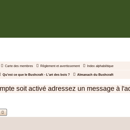
BUSHCRAFT.FR • ENTRAIDE ET PROSPÉRITÉ
Carte des membres
Règlement et avertissement
Index alphabétique
Qu'est ce que le Bushcraft - L'art des bois ?
Almanach du Bushcraft
oit activé adressez un message à l'administ
echercher
Recherche avancée