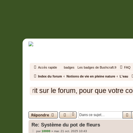
Accès rapide
badges
Les badges de Bushcraft.fr
FAQ
Index du forum
Notions de vie en pleine nature
L'eau
scrit sur le forum, pour que votre compte s
Système du pot de fleurs
R
Répondre
Re: Système du pot de fleurs
M
par
10000
»
mar. 21 oct. 2025 10:43