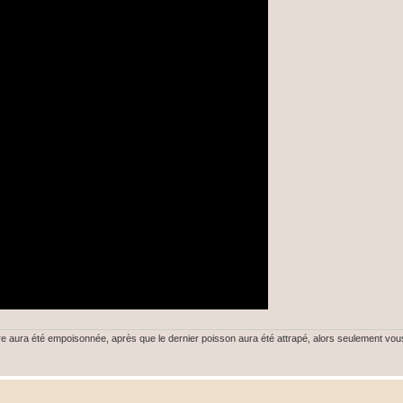
ière aura été empoisonnée, après que le dernier poisson aura été attrapé, alors seulement v