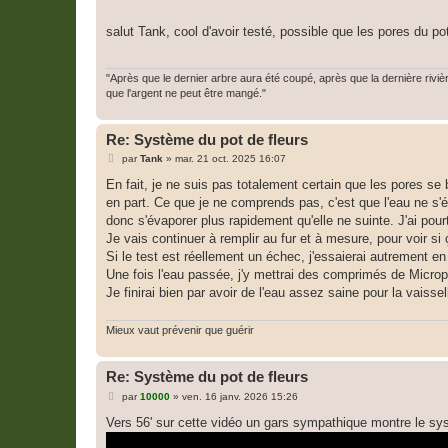
e
s
s
salut Tank, cool d'avoir testé, possible que les pores du p
a
g
e
"Après que le dernier arbre aura été coupé, après que la dernière riv
que l'argent ne peut être mangé."
Re: Système du pot de fleurs
M
par
Tank
»
mar. 21 oct. 2025 16:07
e
s
En fait, je ne suis pas totalement certain que les pores se 
s
en part. Ce que je ne comprends pas, c'est que l'eau ne s'é
a
g
donc s'évaporer plus rapidement qu'elle ne suinte. J'ai p
e
Je vais continuer à remplir au fur et à mesure, pour voir si
Si le test est réellement un échec, j'essaierai autrement en
Une fois l'eau passée, j'y mettrai des comprimés de Micropur
Je finirai bien par avoir de l'eau assez saine pour la vaisselle
Mieux vaut prévenir que guérir
Re: Système du pot de fleurs
M
par
10000
»
ven. 16 janv. 2026 15:26
e
s
Vers 56' sur cette vidéo un gars sympathique montre le systèm
s
a