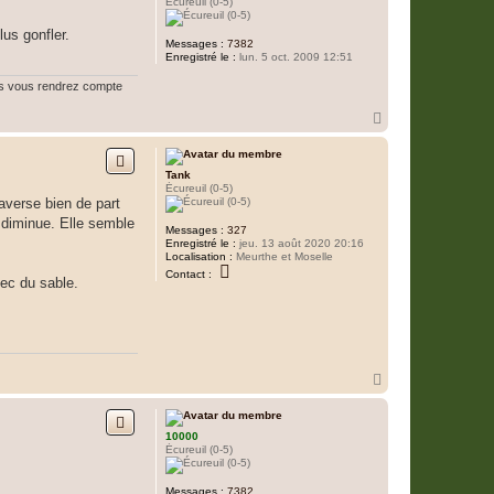
Écureuil (0-5)
lus gonfler.
Messages :
7382
Enregistré le :
lun. 5 oct. 2009 12:51
ous vous rendrez compte
H
a
u
t
Tank
Écureuil (0-5)
raverse bien de part
t diminue. Elle semble
Messages :
327
Enregistré le :
jeu. 13 août 2020 20:16
Localisation :
Meurthe et Moselle
C
Contact :
vec du sable.
o
n
t
a
c
t
e
r
H
T
a
a
u
n
t
k
10000
Écureuil (0-5)
Messages :
7382