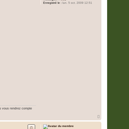
Enregistré le :
lun. 5 oct. 2009 12:51
ous vous rendrez compte
H
a
u
t