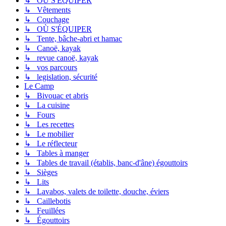
↳ OÙ S'ÉQUIPER
↳ Vêtements
↳ Couchage
↳ OÙ S'ÉQUIPER
↳ Tente, bâche-abri et hamac
↳ Canoë, kayak
↳ revue canoë, kayak
↳ vos parcours
↳ legislation, sécurité
Le Camp
↳ Bivouac et abris
↳ La cuisine
↳ Fours
↳ Les recettes
↳ Le mobilier
↳ Le réflecteur
↳ Tables à manger
↳ Tables de travail (établis, banc-d'âne) égouttoirs
↳ Sièges
↳ Lits
↳ Lavabos, valets de toilette, douche, éviers
↳ Caillebotis
↳ Feuillées
↳ Égouttoirs