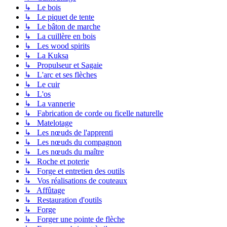
↳ Le bois
↳ Le piquet de tente
↳ Le bâton de marche
↳ La cuillère en bois
↳ Les wood spirits
↳ La Kuksa
↳ Propulseur et Sagaie
↳ L'arc et ses flèches
↳ Le cuir
↳ L'os
↳ La vannerie
↳ Fabrication de corde ou ficelle naturelle
↳ Matelotage
↳ Les nœuds de l'apprenti
↳ Les nœuds du compagnon
↳ Les nœuds du maître
↳ Roche et poterie
↳ Forge et entretien des outils
↳ Vos réalisations de couteaux
↳ Affûtage
↳ Restauration d'outils
↳ Forge
↳ Forger une pointe de flèche