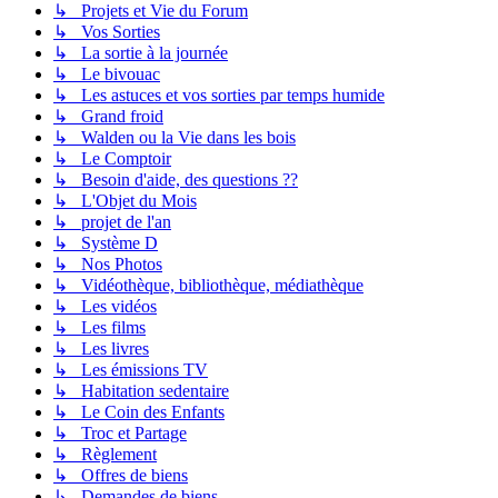
↳ Projets et Vie du Forum
↳ Vos Sorties
↳ La sortie à la journée
↳ Le bivouac
↳ Les astuces et vos sorties par temps humide
↳ Grand froid
↳ Walden ou la Vie dans les bois
↳ Le Comptoir
↳ Besoin d'aide, des questions ??
↳ L'Objet du Mois
↳ projet de l'an
↳ Système D
↳ Nos Photos
↳ Vidéothèque, bibliothèque, médiathèque
↳ Les vidéos
↳ Les films
↳ Les livres
↳ Les émissions TV
↳ Habitation sedentaire
↳ Le Coin des Enfants
↳ Troc et Partage
↳ Règlement
↳ Offres de biens
↳ Demandes de biens