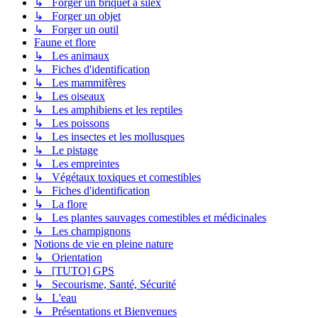
↳ Forger un briquet à silex
↳ Forger un objet
↳ Forger un outil
Faune et flore
↳ Les animaux
↳ Fiches d'identification
↳ Les mammifères
↳ Les oiseaux
↳ Les amphibiens et les reptiles
↳ Les poissons
↳ Les insectes et les mollusques
↳ Le pistage
↳ Les empreintes
↳ Végétaux toxiques et comestibles
↳ Fiches d'identification
↳ La flore
↳ Les plantes sauvages comestibles et médicinales
↳ Les champignons
Notions de vie en pleine nature
↳ Orientation
↳ [TUTO] GPS
↳ Secourisme, Santé, Sécurité
↳ L'eau
↳ Présentations et Bienvenues