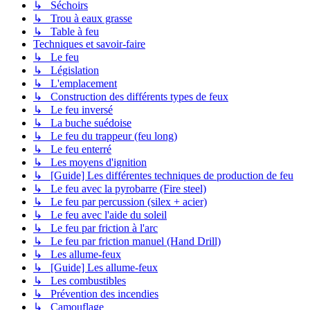
↳ Séchoirs
↳ Trou à eaux grasse
↳ Table à feu
Techniques et savoir-faire
↳ Le feu
↳ Législation
↳ L'emplacement
↳ Construction des différents types de feux
↳ Le feu inversé
↳ La buche suédoise
↳ Le feu du trappeur (feu long)
↳ Le feu enterré
↳ Les moyens d'ignition
↳ [Guide] Les différentes techniques de production de feu
↳ Le feu avec la pyrobarre (Fire steel)
↳ Le feu par percussion (silex + acier)
↳ Le feu avec l'aide du soleil
↳ Le feu par friction à l'arc
↳ Le feu par friction manuel (Hand Drill)
↳ Les allume-feux
↳ [Guide] Les allume-feux
↳ Les combustibles
↳ Prévention des incendies
↳ Camouflage