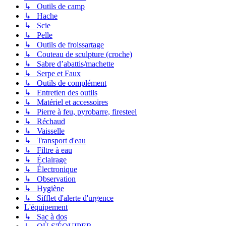
↳ Outils de camp
↳ Hache
↳ Scie
↳ Pelle
↳ Outils de froissartage
↳ Couteau de sculpture (croche)
↳ Sabre d’abattis/machette
↳ Serpe et Faux
↳ Outils de complément
↳ Entretien des outils
↳ Matériel et accessoires
↳ Pierre à feu, pyrobarre, firesteel
↳ Réchaud
↳ Vaisselle
↳ Transport d'eau
↳ Filtre à eau
↳ Éclairage
↳ Électronique
↳ Observation
↳ Hygiène
↳ Sifflet d'alerte d'urgence
L'équipement
↳ Sac à dos