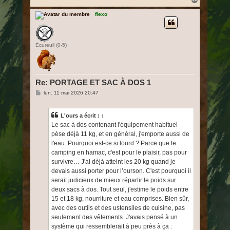
a
u
flexo
t
Écureuil (0-5)
Re: PORTAGE ET SAC À DOS 1
M
lun. 11 mai 2026 20:47
e
s
s
L'ours
a écrit :
↑
a
g
Le sac à dos contenant l'équipement habituel
e
pèse déjà 11 kg, et en général, j'emporte aussi de
l'eau. Pourquoi est-ce si lourd ? Parce que le
camping en hamac, c'est pour le plaisir, pas pour
survivre… J'ai déjà atteint les 20 kg quand je
devais aussi porter pour l’ourson. C'est pourquoi il
serait judicieux de mieux répartir le poids sur
deux sacs à dos. Tout seul, j'estime le poids entre
15 et 18 kg, nourriture et eau comprises. Bien sûr,
avec des outils et des ustensiles de cuisine, pas
seulement des vêtements. J'avais pensé à un
système qui ressemblerait à peu près à ça :