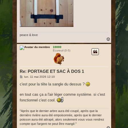
peace & love
H
a
u
10000
Écureuil (0-5)
t
Re: PORTAGE ET SAC À DOS 1
M
lun. 11 mai 2026 12:10
e
s
c'est pour la tête la sangle du dessus ?
s
a
g
en tout cas ça a l'air léger comme système. si c'est
e
fonctionnel c'est cool.
"Après que le dernier arbre aura été coupé, après que la
dernière rivière aura été empoisonnée, après que le dernier
poisson aura été attrapé, alors seulement vous vous rendrez
compte que l'argent ne peut être mangé."
H