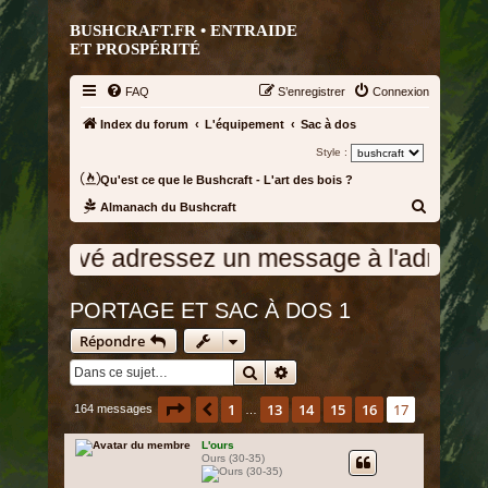
BUSHCRAFT.FR • ENTRAIDE
ET PROSPÉRITÉ
FAQ
S’enregistrer
Connexion
Index du forum
L'équipement
Sac à dos
Style :
Qu'est ce que le Bushcraft - L'art des bois ?
R
Almanach du Bushcraft
e
tivé adressez un message à l'administration
c
h
PORTAGE ET SAC À DOS 1
e
r
Répondre
c
Rechercher
Recherche avancée
h
Page
17
sur
17
1
13
14
15
16
17
Précédente
164 messages
…
e
r
L'ours
Ours (30-35)