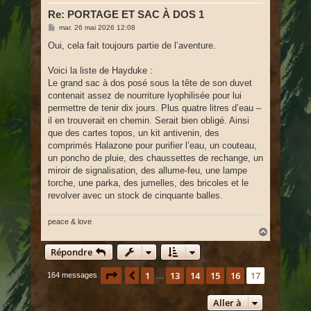
Re: PORTAGE ET SAC À DOS 1
M
mar. 26 mai 2026 12:08
e
s
Oui, cela fait toujours partie de l’aventure.
s
a
g
Voici la liste de Hayduke :
e
Le grand sac à dos posé sous la tête de son duvet
contenait assez de nourriture lyophilisée pour lui
permettre de tenir dix jours. Plus quatre litres d’eau –
il en trouverait en chemin. Serait bien obligé. Ainsi
que des cartes topos, un kit antivenin, des
comprimés Halazone pour purifier l’eau, un couteau,
un poncho de pluie, des chaussettes de rechange, un
miroir de signalisation, des allume-feu, une lampe
torche, une parka, des jumelles, des bricoles et le
revolver avec un stock de cinquante balles.
peace & love
H
a
Répondre
u
t
Page
17
sur
17
1
13
14
15
16
17
Précédente
164 messages
…
Aller à