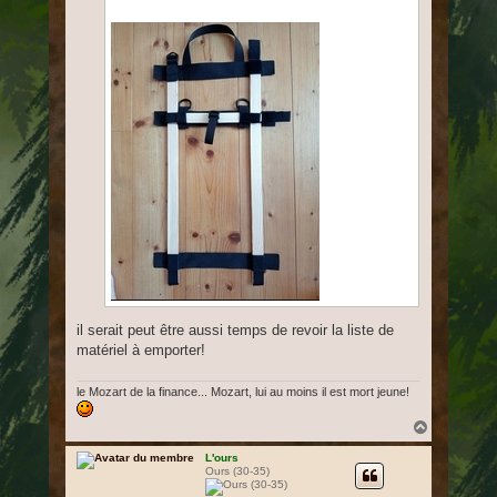
il serait peut être aussi temps de revoir la liste de
matériel à emporter!
le Mozart de la finance... Mozart, lui au moins il est mort jeune!
H
a
u
L'ours
Ours (30-35)
t