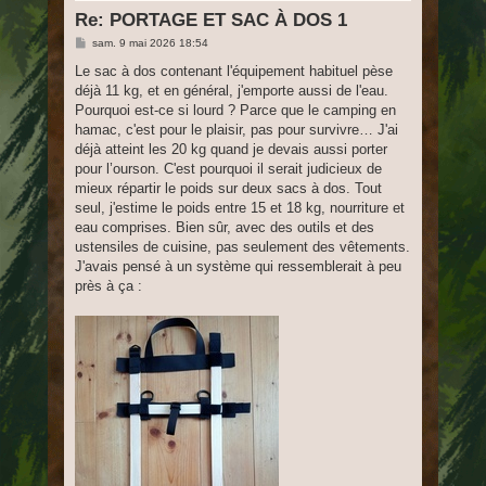
Re: PORTAGE ET SAC À DOS 1
M
sam. 9 mai 2026 18:54
e
s
Le sac à dos contenant l'équipement habituel pèse
s
déjà 11 kg, et en général, j'emporte aussi de l'eau.
a
g
Pourquoi est-ce si lourd ? Parce que le camping en
e
hamac, c'est pour le plaisir, pas pour survivre… J'ai
déjà atteint les 20 kg quand je devais aussi porter
pour l’ourson. C'est pourquoi il serait judicieux de
mieux répartir le poids sur deux sacs à dos. Tout
seul, j'estime le poids entre 15 et 18 kg, nourriture et
eau comprises. Bien sûr, avec des outils et des
ustensiles de cuisine, pas seulement des vêtements.
J'avais pensé à un système qui ressemblerait à peu
près à ça :