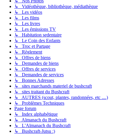
↳ Nos Photos
↳ Vidéothèque, bibliothèque, médiathèque
↳ Les vidéos
↳ Les films
↳ Les livres
↳ Les émissions TV
↳ Habitation sedentaire
↳ Le Coin des Enfants
↳ Troc et Partage
↳ Règlement
↳ Offres de biens
↳ Demandes de biens
↳ Offres de services
↳ Demandes de services
↳ Bonnes Adresses
↳ sites marchands materiel de bushcraft
↳ sites traitant du Bushcraft
↳ AUTRES (scout, plantes, randonnées, etc ....)
↳ Problèmes Techniques
Page forum
↳ Index alphabétique
↳ Almanach du Bushcraft
↳ L'Almanach du Bushcraft
↳ Bushcraft-Jutsu :)