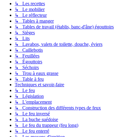
↳ Les recettes
↳ Le mobilier
↳ Le réflecteur
↳ Tables à manger
↳ Tables de travail (établis, banc-d'âne) égouttoirs
↳ Sièges
↳ Lits
↳ Lavabos, valets de toilette, douche, éviers
↳ Caillebotis
↳ Feuillées
↳ Égouttoirs
↳ Séchoirs
↳ Trou à eaux grasse
↳ Table à feu
Techniques et savoir-faire
↳ Le feu
↳ Législation
↳ L'emplacement
↳ Construction des différents types de feux
↳ Le feu inversé
↳ La buche suédoise
↳ Le feu du trappeur (feu long)
↳ Le feu enterré
↳ Les moyens d'ignition