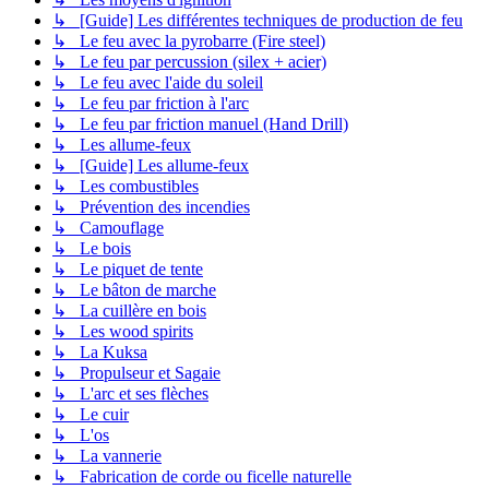
↳ [Guide] Les différentes techniques de production de feu
↳ Le feu avec la pyrobarre (Fire steel)
↳ Le feu par percussion (silex + acier)
↳ Le feu avec l'aide du soleil
↳ Le feu par friction à l'arc
↳ Le feu par friction manuel (Hand Drill)
↳ Les allume-feux
↳ [Guide] Les allume-feux
↳ Les combustibles
↳ Prévention des incendies
↳ Camouflage
↳ Le bois
↳ Le piquet de tente
↳ Le bâton de marche
↳ La cuillère en bois
↳ Les wood spirits
↳ La Kuksa
↳ Propulseur et Sagaie
↳ L'arc et ses flèches
↳ Le cuir
↳ L'os
↳ La vannerie
↳ Fabrication de corde ou ficelle naturelle