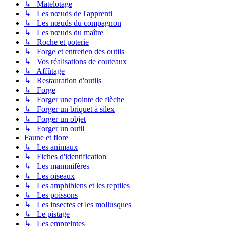
↳ Matelotage
↳ Les nœuds de l'apprenti
↳ Les nœuds du compagnon
↳ Les nœuds du maître
↳ Roche et poterie
↳ Forge et entretien des outils
↳ Vos réalisations de couteaux
↳ Affûtage
↳ Restauration d'outils
↳ Forge
↳ Forger une pointe de flèche
↳ Forger un briquet à silex
↳ Forger un objet
↳ Forger un outil
Faune et flore
↳ Les animaux
↳ Fiches d'identification
↳ Les mammifères
↳ Les oiseaux
↳ Les amphibiens et les reptiles
↳ Les poissons
↳ Les insectes et les mollusques
↳ Le pistage
↳ Les empreintes