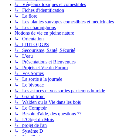
↳ Végétaux toxiques et comestibles
↳ Fiches d'identification
↳ La flore
↳ Les plantes sauvages comestibles et médicinales
↳ Les champignons
Notions de vie en pleine nature
↳ Orientation
↳ [TUTO] GPS
↳ Secourisme, Santé, Sécurité
↳ L'eau
↳ Présentations et Bienvenues
↳ Projets et Vie du Forum
↳ Vos Sorties
↳ La sortie à la journée
↳ Le bivouac
↳ Les astuces et vos sorties par temps humide
↳ Grand froid
↳ Walden ou la Vie dans les bois
↳ Le Comptoir
↳ Besoin d'aide, des questions ??
↳ L'Objet du Mois
↳ projet de l'an
↳ Système D