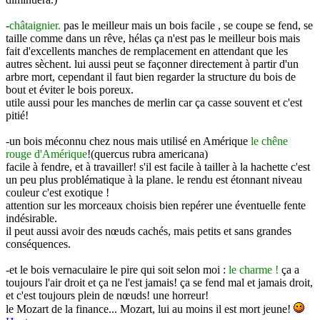
-
châtaignier.
pas le meilleur mais un bois facile , se coupe se fend, se
taille comme dans un rêve, hélas ça n'est pas le meilleur bois mais
fait d'excellents manches de remplacement en attendant que les
autres sèchent. lui aussi peut se façonner directement à partir d'un
arbre mort, cependant il faut bien regarder la structure du bois de
bout et éviter le bois poreux.
utile aussi pour les manches de merlin car ça casse souvent et c'est
pitié!
-un bois méconnu chez nous mais utilisé en Amérique
le chêne
rouge d'Amérique
!(quercus rubra americana)
facile à fendre, et à travailler! s'il est facile à tailler à la hachette c'est
un peu plus problématique à la plane. le rendu est étonnant niveau
couleur c'est exotique !
attention sur les morceaux choisis bien repérer une éventuelle fente
indésirable.
il peut aussi avoir des nœuds cachés, mais petits et sans grandes
conséquences.
-et le bois vernaculaire le pire qui soit selon moi :
le charme !
ça a
toujours l'air droit et ça ne l'est jamais! ça se fend mal et jamais droit,
et c'est toujours plein de nœuds! une horreur!
le Mozart de la finance... Mozart, lui au moins il est mort jeune!