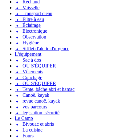
↳ Réchaud
↳ Vaisselle
↳ Transport d'eau
↳ Filtre à eau
↳ Éclairage
↳ Électronique
↳ Observation
↳ Hygiène
↳ Sifflet d'alerte d'urgence
L'équipement
↳ Sac à dos
↳ OÙ S'ÉQUIPER
↳ Vêtements
↳ Couchage
↳ OÙ S'ÉQUIPER
↳ Tente, bâche-abri et hamac
↳ Canoë, kayak
↳ revue canoë, kayak
↳ vos parcours
↳ legislation, sécurité
Le Camp
↳ Bivouac et abris
↳ La cuisine
↳ Fours