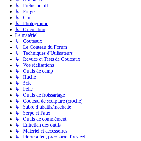
↳ Préhistocraft
↳ Forge
↳ Cuir
↳ Photographe
↳ Orientation
Le matériel
↳ Couteaux
↳ Le Couteau du Forum
↳ Techniques d'Utilisateurs
↳ Revues et Tests de Couteaux
↳ Vos réalisations
↳ Outils de camp
↳ Hache
↳ Scie
↳ Pelle
↳ Outils de froissartage
↳ Couteau de sculpture (croche)
↳ Sabre d’abattis/machette
↳ Serpe et Faux
↳ Outils de complément
↳ Entretien des outils
↳ Matériel et accessoires
↳ Pierre à feu, pyrobarre, firesteel