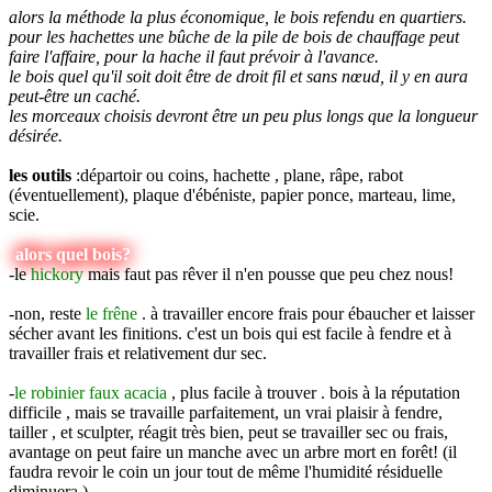
alors la méthode la plus économique, le bois refendu en quartiers.
pour les hachettes une bûche de la pile de bois de chauffage peut
faire l'affaire, pour la hache il faut prévoir à l'avance.
le bois quel qu'il soit doit être de droit fil et sans nœud, il y en aura
peut-être un caché.
les morceaux choisis devront être un peu plus longs que la longueur
désirée.
les outils
:départoir ou coins, hachette , plane, râpe, rabot
(éventuellement), plaque d'ébéniste, papier ponce, marteau, lime,
scie.
alors quel bois?
-le
hickory
mais faut pas rêver il n'en pousse que peu chez nous!
-non, reste
le frêne
. à travailler encore frais pour ébaucher et laisser
sécher avant les finitions. c'est un bois qui est facile à fendre et à
travailler frais et relativement dur sec.
-
le robinier faux acacia
, plus facile à trouver . bois à la réputation
difficile , mais se travaille parfaitement, un vrai plaisir à fendre,
tailler , et sculpter, réagit très bien, peut se travailler sec ou frais,
avantage on peut faire un manche avec un arbre mort en forêt! (il
faudra revoir le coin un jour tout de même l'humidité résiduelle
diminuera.)