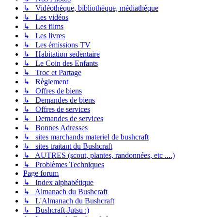
↳ Vidéothèque, bibliothèque, médiathèque
↳ Les vidéos
↳ Les films
↳ Les livres
↳ Les émissions TV
↳ Habitation sedentaire
↳ Le Coin des Enfants
↳ Troc et Partage
↳ Règlement
↳ Offres de biens
↳ Demandes de biens
↳ Offres de services
↳ Demandes de services
↳ Bonnes Adresses
↳ sites marchands materiel de bushcraft
↳ sites traitant du Bushcraft
↳ AUTRES (scout, plantes, randonnées, etc ....)
↳ Problèmes Techniques
Page forum
↳ Index alphabétique
↳ Almanach du Bushcraft
↳ L'Almanach du Bushcraft
↳ Bushcraft-Jutsu :)