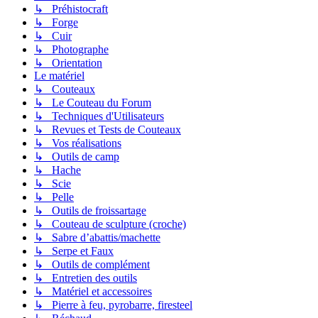
↳ Préhistocraft
↳ Forge
↳ Cuir
↳ Photographe
↳ Orientation
Le matériel
↳ Couteaux
↳ Le Couteau du Forum
↳ Techniques d'Utilisateurs
↳ Revues et Tests de Couteaux
↳ Vos réalisations
↳ Outils de camp
↳ Hache
↳ Scie
↳ Pelle
↳ Outils de froissartage
↳ Couteau de sculpture (croche)
↳ Sabre d’abattis/machette
↳ Serpe et Faux
↳ Outils de complément
↳ Entretien des outils
↳ Matériel et accessoires
↳ Pierre à feu, pyrobarre, firesteel