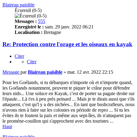
Blaireau paisible
Écureuil (0-5)
Messages :
555
Enregistré le :
sam. 29 janv. 2022 06:21
Localisation :
Bretagne
Re: Protection contre l'orage et les oiseaux en kayak
Citer
Citer
Message
par
Blaireau paisible
»
mar. 12 avr. 2022 22:15
Pour les Goélands, si tu débarques n'importe où et n'importe quand,
les Goélands notamment, peuvent te piquer le crâne pour défendre
leurs nids... Une soluce en Kayak, c'est de porter sa pagaie droite sur
l'épaule... Là t'es à peu près peinard ... Mais je te dirais aussi que s'ils
attaquent, c'est qu'l y a des nichées... En tant que bushcrafteurs, nous
n'avons rien à faire sur les colonies en période de repro ... Si tu les
évites ils te foutent la paix et même aux sept-îles, ils n'attaquent pas
le proméne-couillon qui s'approchent avec des touristes ...
Haut
Blaireau paisible