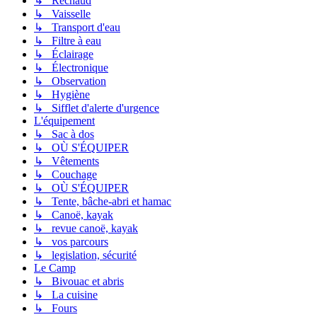
↳ Réchaud
↳ Vaisselle
↳ Transport d'eau
↳ Filtre à eau
↳ Éclairage
↳ Électronique
↳ Observation
↳ Hygiène
↳ Sifflet d'alerte d'urgence
L'équipement
↳ Sac à dos
↳ OÙ S'ÉQUIPER
↳ Vêtements
↳ Couchage
↳ OÙ S'ÉQUIPER
↳ Tente, bâche-abri et hamac
↳ Canoë, kayak
↳ revue canoë, kayak
↳ vos parcours
↳ legislation, sécurité
Le Camp
↳ Bivouac et abris
↳ La cuisine
↳ Fours