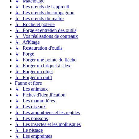
↳ Matelotage
↳ Les nœuds de l'apprenti
↳ Les nœuds du compagnon
↳ Les nœuds du maître
↳ Roche et poterie
↳ Forge et entretien des outils
↳ Vos réalisations de couteaux
↳ Affûtage
↳ Restauration d'outils
↳ Forge
↳ Forger une pointe de flèche
↳ Forger un briquet à silex
↳ Forger un objet
↳ Forger un outil
Faune et flore
↳ Les animaux
↳ Fiches d'identification
↳ Les mammifères
↳ Les oiseaux
↳ Les amphibiens et les reptiles
↳ Les poissons
↳ Les insectes et les mollusques
↳ Le pistage
↳ Les empreintes