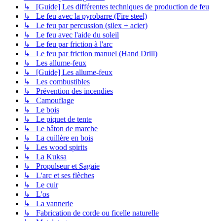
↳ [Guide] Les différentes techniques de production de feu
↳ Le feu avec la pyrobarre (Fire steel)
↳ Le feu par percussion (silex + acier)
↳ Le feu avec l'aide du soleil
↳ Le feu par friction à l'arc
↳ Le feu par friction manuel (Hand Drill)
↳ Les allume-feux
↳ [Guide] Les allume-feux
↳ Les combustibles
↳ Prévention des incendies
↳ Camouflage
↳ Le bois
↳ Le piquet de tente
↳ Le bâton de marche
↳ La cuillère en bois
↳ Les wood spirits
↳ La Kuksa
↳ Propulseur et Sagaie
↳ L'arc et ses flèches
↳ Le cuir
↳ L'os
↳ La vannerie
↳ Fabrication de corde ou ficelle naturelle