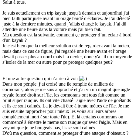
Salut à tous,
Je suis actuellement en trip kayak jusqu'à demain et aujourdhui j'ai
bien failli partir juste avant un orage bardé d'éclaires. Je l’ai détecté
juste à la derniere minutes, quand j’allais chargé le kayak. J’ai dû
attendre une heure dans la voiture mais j'ai bien fait.
Ma question est la suivante, comment çe proteger d’un éclair à bord
d'un kayak ?
Je c'est bien que la meilleur solution est de regarder avant la meteo,
mais dans ce cas de figure, j'ai regardé une heure avant et l’orage
devait passer plus au nord mais il a devier, donc y'a t'il un moyen de
s’isoler de la mer ou autre pour çe proteger quelques peu?
Et une autre question qui n’a rien à voir
Dans mon périple, j’ai croisé une ile remplie de milliers de
cormorans, alors je me suis approché et j’ai vu un magnifique aigle
royale foncé droit sur l’ile, les cormorans ont tous fait comme un
bruit super rauque. Ils ont vite chassé l'aigle avec l'aide de goélands
et ils ce sont calmés. La je devait être à trente mètres de l'île. Je me
suis ensuite rapprocher pour mieux les voirs sur leurs arbres
complètement mort ( sur toute l'île). Et là certains cormorans on
commencé à émettre le meme son rauque qu’avec l'aigle. Mais en
voyant que je ne bougeais pas, ils se sont calmés.
D'où ma question, comment se proteger d’une attaque d’oiseaux ?