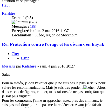
attention ça se propage !
Haut
Kalahire
Écureuil (0-5)
Messages :
188
Enregistré le :
lun. 2 mai 2016 11:37
Localisation :
Suède, region de Stockholm
Re: Protection contre l'orage et les oiseaux en kayak
Citer
Citer
Message
par
Kalahire
»
sam. 4 juin 2016 20:27
Salut,
Pour la météo, je doit t'avouer que je ne suis pas le plus serieux pour
suivre les recommandations. Mais je suis tres prudent
Alors
dans ce cas de figures, en mer, tu as raisons de ne pas sortir, faut que
je soit plus vigilant.
Pour les cormorans, j'aime m'approcher assez pres des animaux, je
suis pas mal doué pour ne pas me faire détecter. Avant je le faisait