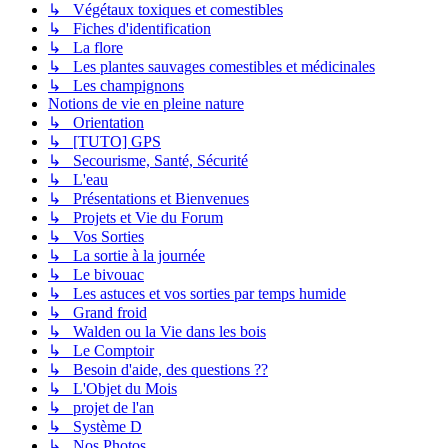
↳ Végétaux toxiques et comestibles
↳ Fiches d'identification
↳ La flore
↳ Les plantes sauvages comestibles et médicinales
↳ Les champignons
Notions de vie en pleine nature
↳ Orientation
↳ [TUTO] GPS
↳ Secourisme, Santé, Sécurité
↳ L'eau
↳ Présentations et Bienvenues
↳ Projets et Vie du Forum
↳ Vos Sorties
↳ La sortie à la journée
↳ Le bivouac
↳ Les astuces et vos sorties par temps humide
↳ Grand froid
↳ Walden ou la Vie dans les bois
↳ Le Comptoir
↳ Besoin d'aide, des questions ??
↳ L'Objet du Mois
↳ projet de l'an
↳ Système D
↳ Nos Photos