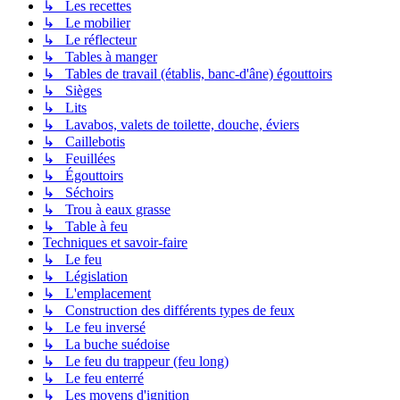
↳ Les recettes
↳ Le mobilier
↳ Le réflecteur
↳ Tables à manger
↳ Tables de travail (établis, banc-d'âne) égouttoirs
↳ Sièges
↳ Lits
↳ Lavabos, valets de toilette, douche, éviers
↳ Caillebotis
↳ Feuillées
↳ Égouttoirs
↳ Séchoirs
↳ Trou à eaux grasse
↳ Table à feu
Techniques et savoir-faire
↳ Le feu
↳ Législation
↳ L'emplacement
↳ Construction des différents types de feux
↳ Le feu inversé
↳ La buche suédoise
↳ Le feu du trappeur (feu long)
↳ Le feu enterré
↳ Les moyens d'ignition